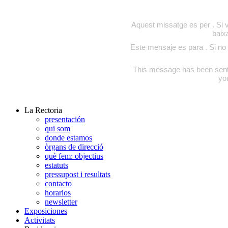
Aquest missatge es per . Si v
baix
Este mensaje es para . Si no 
This message has been sent to
yo
La Rectoria
presentación
qui som
donde estamos
òrgans de direcció
què fem: objectius
estatuts
pressupost i resultats
contacto
horarios
newsletter
Exposiciones
Activitats