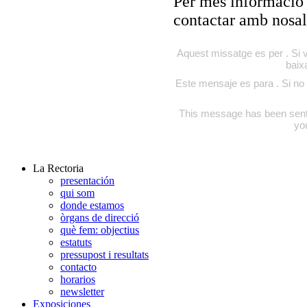
Per més informació 
contactar amb nosal
Aquest missatge es per . Si v
baix
Este mensaje es para . Si no 
This message has been sent to
yo
La Rectoria
presentación
qui som
donde estamos
òrgans de direcció
què fem: objectius
estatuts
pressupost i resultats
contacto
horarios
newsletter
Exposiciones