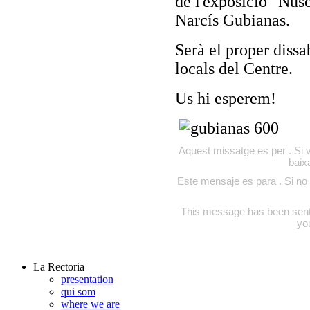
de l'exposició "Nuso
Narcís Gubianas.
Serà el proper dissa
locals del Centre.
Us hi esperem!
Aquest missatge es per . Si v
baix
Este mensaje es para . Si no 
This message has been sent to
yo
La Rectoria
presentation
qui som
where we are