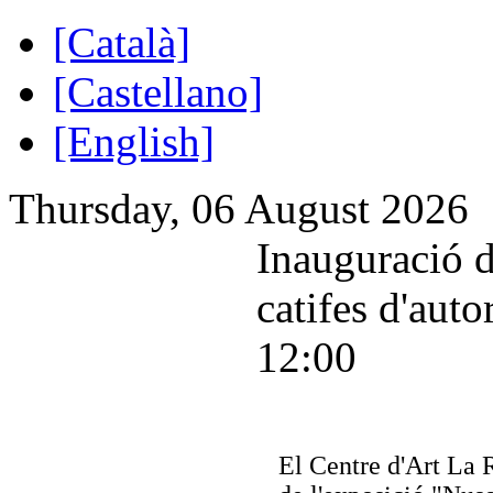
[Català]
[Castellano]
[English]
Thursday, 06 August 2026
Inauguració d
catifes d'auto
12:00
El Centre d'Art La 