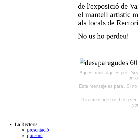
de l'exposició de V
el mantell artístic 
als locals de Rector
No us ho perdeu!
Aquest missatge es per . Si v
baix
Este mensaje es para . Si no 
This message has been sent to
yo
La Rectoria
presentació
qui som