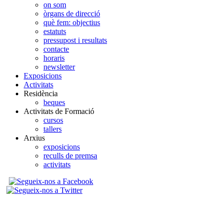
on som
òrgans de direcció
què fem: objectius
estatuts
pressupost i resultats
contacte
horaris
newsletter
Exposicions
Activitats
Residència
beques
Activitats de Formació
cursos
tallers
Arxius
exposicions
reculls de premsa
activitats