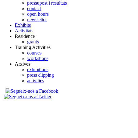
pressupost i resultats
contact
open hours
newsletter
Exhibits
Activitats
Residence
grants
Training Activities
courses
workshops
Arxives
exhibitions
press clipping
activities