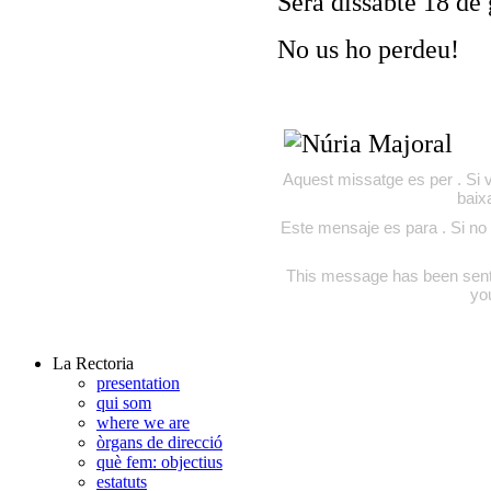
Serà dissabte 18 de 
No us ho perdeu!
Aquest missatge es per . Si v
baix
Este mensaje es para . Si no 
This message has been sent to
yo
La Rectoria
presentation
qui som
where we are
òrgans de direcció
què fem: objectius
estatuts