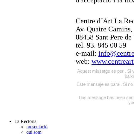
d'acceptació i la fit
Centre d´Art La Rec
Av. Quatre Camins, 
08458 Sant Pere de
tel. 93. 845 00 59
e-mail:
info@centre
web:
www.centreart
Aquest missatge es per . Si v
baix
Este mensaje es para . Si no 
This message has been sent to
yo
La Rectoria
presentació
qui som