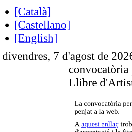
[Català]
[Castellano]
[English]
divendres, 7 d'agost de 202
convocatòria 
Llibre d'Artis
La convocatòria per 
penjat a la web.
A
aquest enllaç
trob