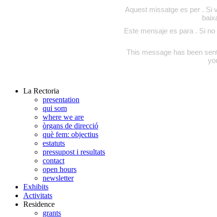
Aquest missatge es per . Si v
baix
Este mensaje es para . Si no 
This message has been sent to
yo
La Rectoria
presentation
qui som
where we are
òrgans de direcció
què fem: objectius
estatuts
pressupost i resultats
contact
open hours
newsletter
Exhibits
Activitats
Residence
grants