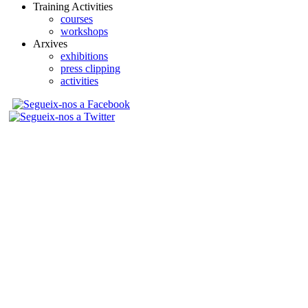
Training Activities
courses
workshops
Arxives
exhibitions
press clipping
activities