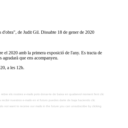
s d'obra", de Judit Gil. Dissabte 18 de gener de 2020
e el 2020 amb la primera exposició de l'any. Es tracta de
Ens agradarà que ens acompanyeu.
20, a les 12h.
 rebre els nostres e-mails pots donar-te de baixa en qualsevol moment fent clic
recibir nuestros e-mails en el futuro puedes darte de baja haciendo clic
o not want to receive our mails in the future you can unsubscribe by clicking