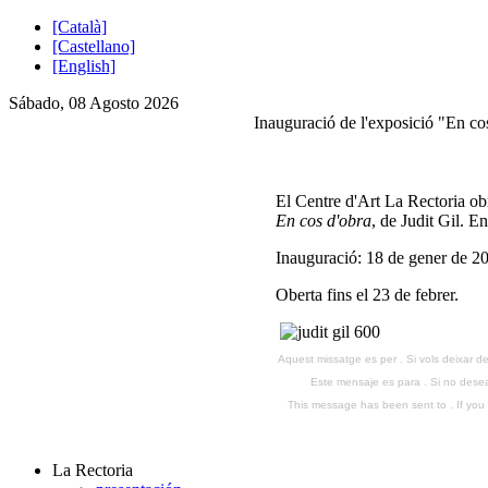
[Català]
[Castellano]
[English]
Sábado, 08 Agosto 2026
Inauguració de l'exposició "En co
El Centre d'Art La Rectoria obr
En cos d'obra
, de Judit Gil. 
Inauguració: 18 de gener de 20
Oberta fins el 23 de febrer.
Aquest missatge es per . Si vols deixar de
Este mensaje es para . Si no desea 
This message has been sent to . If you d
La Rectoria