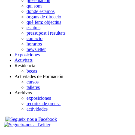
presentación
qui som
donde estamos
òrgans de direcció
què fem: objectius
estatuts
pressupost i resultats
contacto
horarios
newsletter
Exposiciones
Activitats
Residencia
becas
Activitades de Formación
cursos
talleres
Archivos
exposiciones
recortes de prensa
actividades