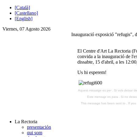
[Català]
[Castellano]
[English]
Viernes, 07 Agosto 2026
Inauguració exposició "refugis", d
El Centre d'Art La Rectoria (
convida a la inauguració de l'
dissabte, 15 d'abril, a les 12:00
Us hi esperem!
Aquest missatge es per . Si vols deixar de
Este mensaje es para . Si no desea 
This message has been sent to . If you d
La Rectoria
presentación
qui som