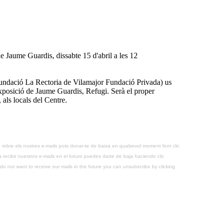
e Jaume Guardis, dissabte 15 d'abril a les 12
Fundació La Rectoria de Vilamajor Fundació Privada) us
exposició de Jaume Guardis, Refugi. Serà el proper
, als locals del Centre.
 rebre els nostres e-mails pots donar-te de baixa en qualsevol moment fent clic
recibir nuestros e-mails en el futuro puedes darte de baja haciendo clic
o not want to receive our mails in the future you can unsubscribe by clicking