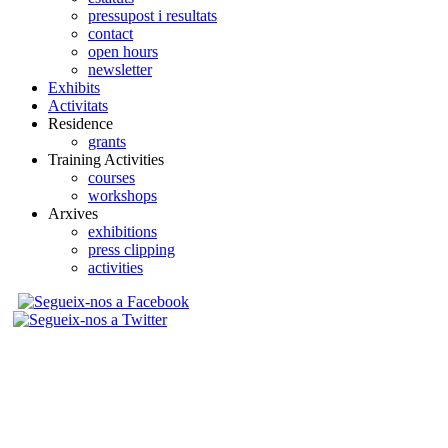
pressupost i resultats
contact
open hours
newsletter
Exhibits
Activitats
Residence
grants
Training Activities
courses
workshops
Arxives
exhibitions
press clipping
activities