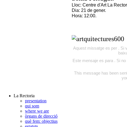
Lloc: Centre d'Art La Recto
Dia: 21 de gener.
Hora: 12:00.
Aquest missatge es per . Si v
baix
Este mensaje es para . Si no 
This message has been sent to
yo
La Rectoria
presentation
qui som
where we are
òrgans de direcció
què fem: objectius
estatuts