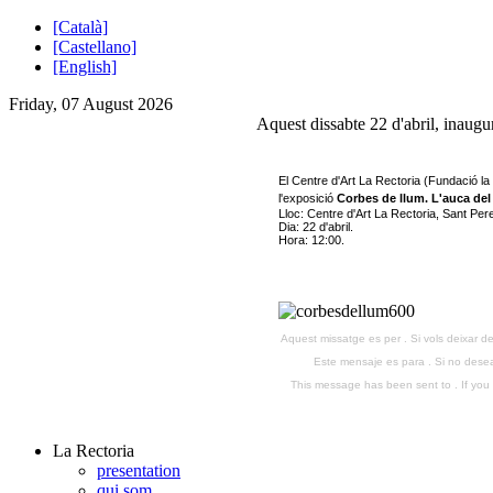
[Català]
[Castellano]
[English]
Friday, 07 August 2026
Aquest dissabte 22 d'abril, inaugu
El Centre d'Art La Rectoria (Fundació la
l'exposició
Corbes de llum. L'auca del 
Lloc: Centre d'Art La Rectoria, Sant Pere
Dia: 22 d'abril.
Hora: 12:00.
Aquest missatge es per . Si vols deixar de
Este mensaje es para . Si no desea 
This message has been sent to . If you d
La Rectoria
presentation
qui som