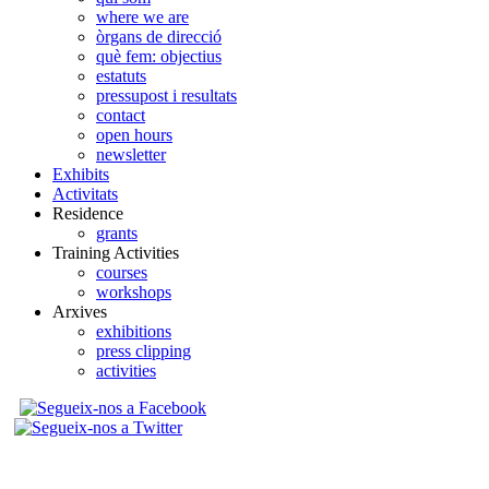
where we are
òrgans de direcció
què fem: objectius
estatuts
pressupost i resultats
contact
open hours
newsletter
Exhibits
Activitats
Residence
grants
Training Activities
courses
workshops
Arxives
exhibitions
press clipping
activities