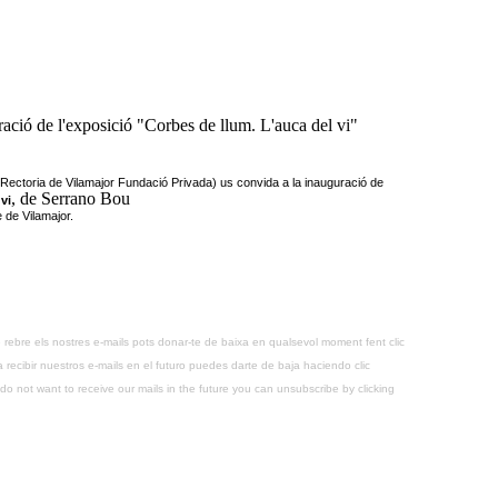
ració de l'exposició "Corbes de llum. L'auca del vi"
 Rectoria de Vilamajor Fundació Privada) us convida a la inauguració de
, de Serrano Bou
vi
 de Vilamajor.
 rebre els nostres e-mails pots donar-te de baixa en qualsevol moment fent clic
recibir nuestros e-mails en el futuro puedes darte de baja haciendo clic
o not want to receive our mails in the future you can unsubscribe by clicking