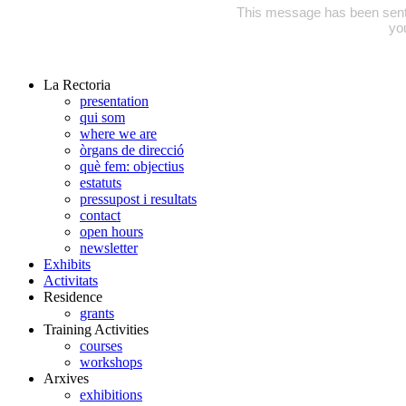
This message has been sent to
yo
La Rectoria
presentation
qui som
where we are
òrgans de direcció
què fem: objectius
estatuts
pressupost i resultats
contact
open hours
newsletter
Exhibits
Activitats
Residence
grants
Training Activities
courses
workshops
Arxives
exhibitions