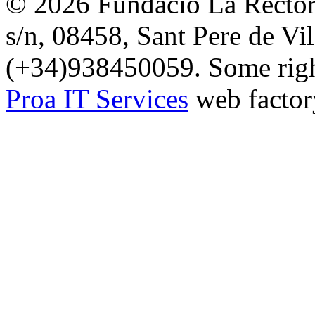
© 2026 Fundació La Rectori
s/n, 08458, Sant Pere de Vi
(+34)938450059. Some right
Proa IT Services
web factor