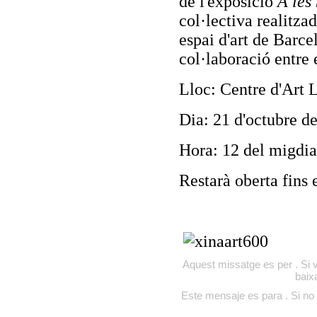
de l'exposició
A les
col·lectiva realitz
espai d'art de Barce
col·laboració entre 
Lloc: Centre d'Art 
Dia: 21 d'octubre d
Hora: 12 del migdia
Restarà oberta fins
Aquest missatge es per . Si v
baix
Este mensaje es para . Si no 