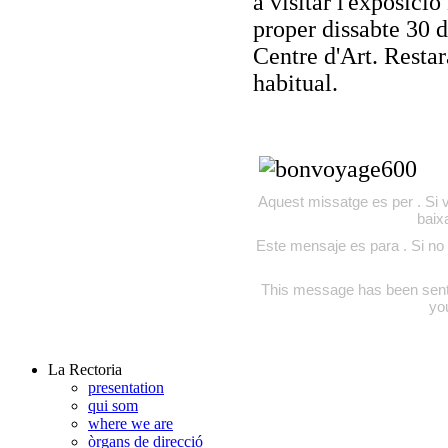
a visitar l'exposici
proper dissabte 30 d
Centre d'Art. Restarà
habitual.
Aquest missatge es per . Si v
baix
Este mensaje es para . Si no 
This message has been sent to
yo
La Rectoria
presentation
qui som
where we are
òrgans de direcció