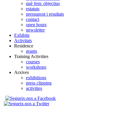
què fem: objectius
estatuts
pressupost i resultats
contact
open hours
newsletter
Exhibits
Activitats
Residence
grants
Training Activities
courses
workshops
Arxives
exhibitions
press clipping
activities