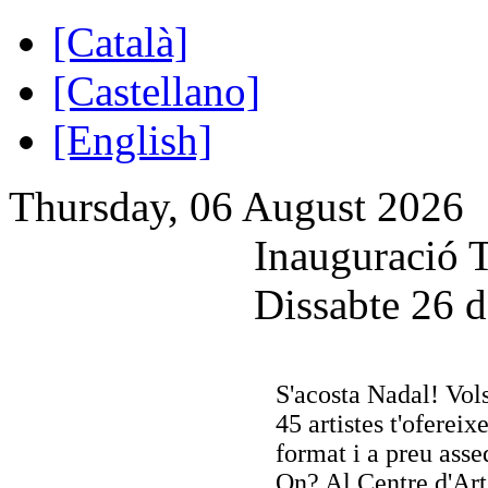
[Català]
[Castellano]
[English]
Thursday, 06 August 2026
Inauguració T
Dissabte 26 d
S'acosta Nadal! Vols
45 artistes t'ofereixe
format i a preu asse
On? Al Centre d'Art