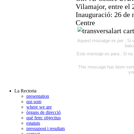
Vilamajor, entre el
Inauguració: 26 de 
Centre
Aquest missatge es per . Si v
baix
Este mensaje es para . Si no 
This message has been sent to
yo
La Rectoria
presentation
qui som
where we are
òrgans de direcció
què fem: objectius
estatuts
pressupost i resultats
contact