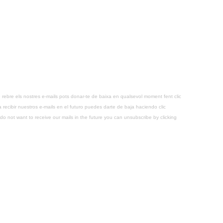
 rebre els nostres e-mails pots donar-te de baixa en qualsevol moment fent clic
recibir nuestros e-mails en el futuro puedes darte de baja haciendo clic
o not want to receive our mails in the future you can unsubscribe by clicking