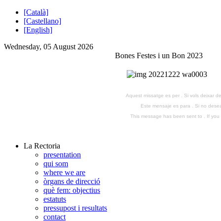
[Català]
[Castellano]
[English]
Wednesday, 05 August 2026
Bones Festes i un Bon 2023
Aquest missatge es per . Si vols deixar de
Este mensaje es para . Si no desea 
This message has been sent to . If you d
La Rectoria
presentation
qui som
where we are
òrgans de direcció
què fem: objectius
estatuts
pressupost i resultats
contact