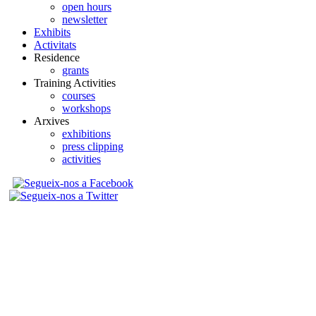
open hours
newsletter
Exhibits
Activitats
Residence
grants
Training Activities
courses
workshops
Arxives
exhibitions
press clipping
activities