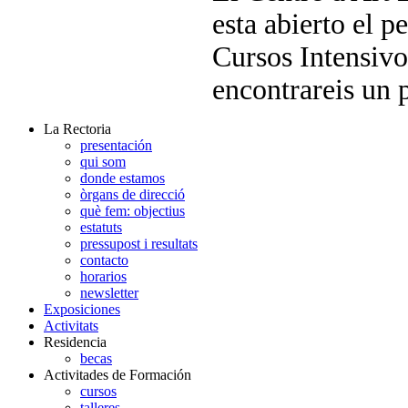
esta abierto el p
Cursos Intensiv
encontrareis un 
La Rectoria
presentación
qui som
donde estamos
òrgans de direcció
què fem: objectius
estatuts
pressupost i resultats
contacto
horarios
newsletter
Exposiciones
Activitats
Residencia
becas
Activitades de Formación
cursos
talleres