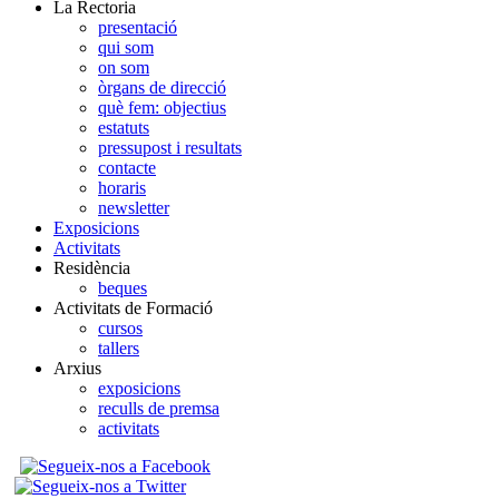
La Rectoria
presentació
qui som
on som
òrgans de direcció
què fem: objectius
estatuts
pressupost i resultats
contacte
horaris
newsletter
Exposicions
Activitats
Residència
beques
Activitats de Formació
cursos
tallers
Arxius
exposicions
reculls de premsa
activitats