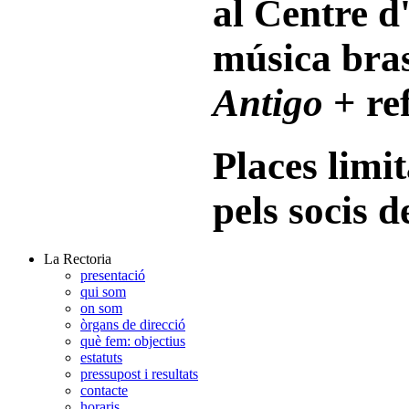
al Centre d
música bra
Antigo
+ ref
Places limi
pels socis 
La Rectoria
presentació
qui som
on som
òrgans de direcció
què fem: objectius
estatuts
pressupost i resultats
contacte
horaris