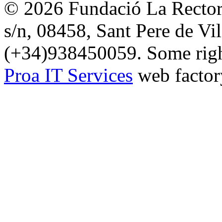
© 2026 Fundació La Rectori
s/n, 08458, Sant Pere de Vi
(+34)938450059. Some right
Proa IT Services
web factor