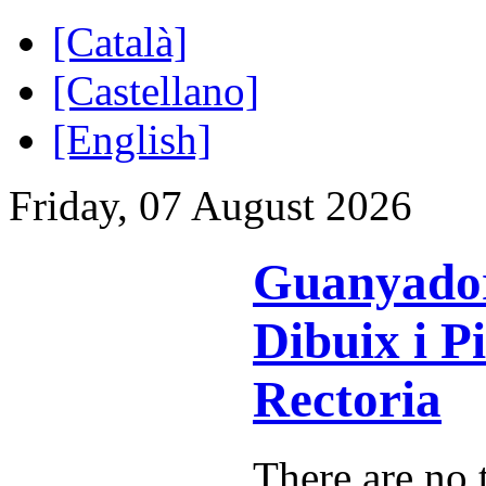
[Català]
[Castellano]
[English]
Friday, 07 August 2026
Guanyador
Dibuix i P
Rectoria
There are no t