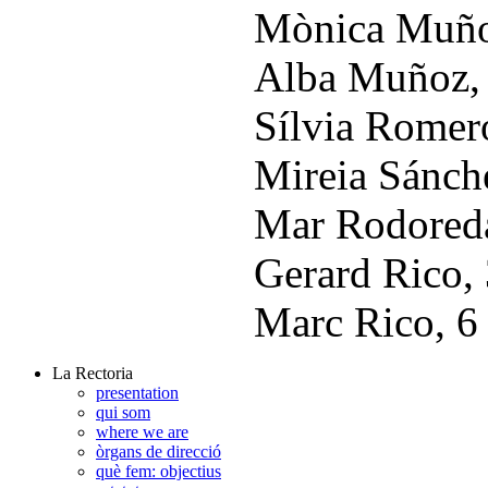
Mònica Muño
Alba Muñoz, 
Sílvia Romer
Mireia Sánch
Mar Rodoreda
Gerard Rico, 
Marc Rico, 6
La Rectoria
presentation
qui som
where we are
òrgans de direcció
què fem: objectius