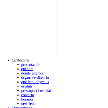
La Rectoria
presentación
qui som
donde estamos
òrgans de direcció
què fem: objectius
estatuts
pressupost i resultats
contacto
horarios
newsletter
Exposiciones