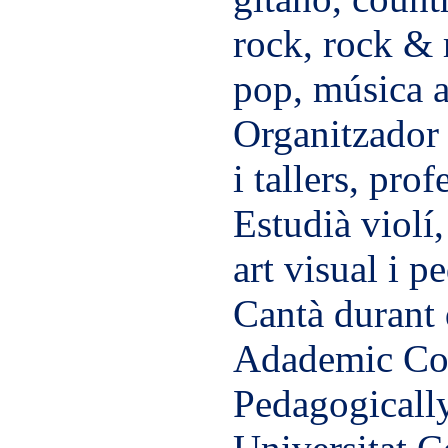
rock, rock & 
pop, música a
Organitzador 
i tallers, prof
Estudià violí
art visual i p
Cantà durant 
Adademic Com
Pedagogically