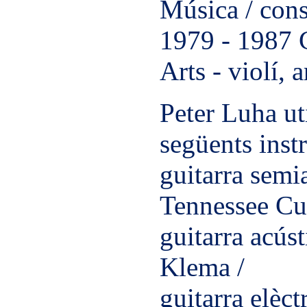
Música / cons
1979 - 1987 C
Arts - violí, a
Peter Luha uti
següents inst
guitarra sem
Tennessee C
guitarra acúst
Klema /
guitarra elèct