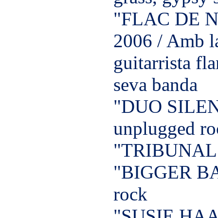
"FLAC DE N
2006 / Amb la
guitarrista fl
seva banda
"DUO SILEN
unplugged ro
"TRIBUNAL" /
"BIGGER BAN
rock
"SUSIE HAAS