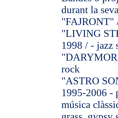
durant la sev
"FAJRONT" / 
"LIVING ST
1998 / - jazz 
"DARYMORA" 
rock
"ASTRO SO
1995-2006 - p
música clàssi
grass, gypsy 