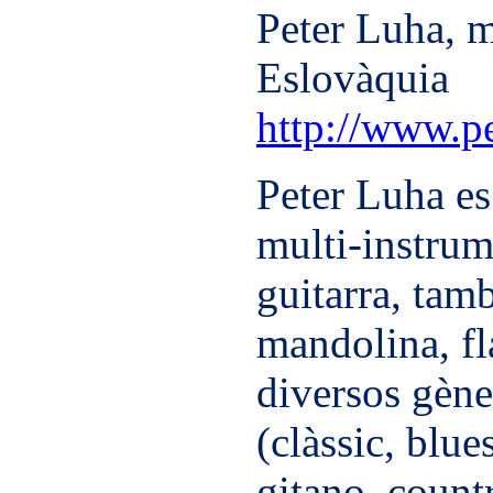
Peter Luha, m
Eslovàquia
http://www.p
Peter Luha es
multi-instrume
guitarra, tamb
mandolina, fla
diversos gène
(clàssic, blues
gitano, count