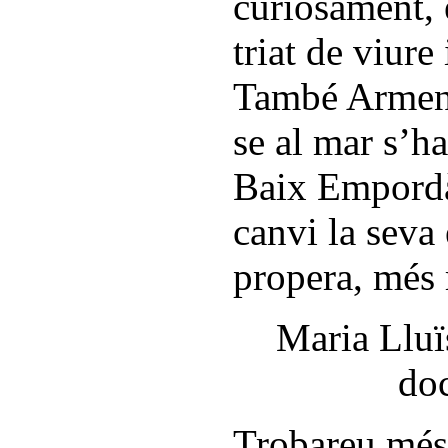
curiosament, 
triat de viure
També Armeng
se al mar s’ha
Baix Empordà 
canvi la seva 
propera, més 
Maria Lluïs
doc
Trobareu més