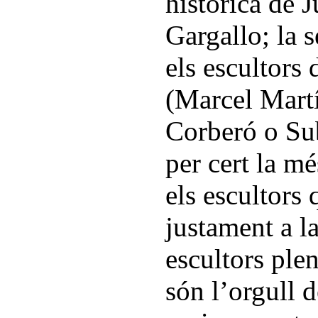
històrica de J
Gargallo; la 
els escultors 
(Marcel Martí
Corberó o Subi
per cert la m
els escultors
justament a l
escultors ple
són l’orgull d