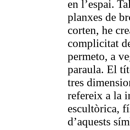
en l’espai. Ta
planxes de br
corten, he cre
complicitat de
permeto, a ve
paraula. El tí
tres dimensio
refereix a la 
escultòrica, f
d’aquests símb