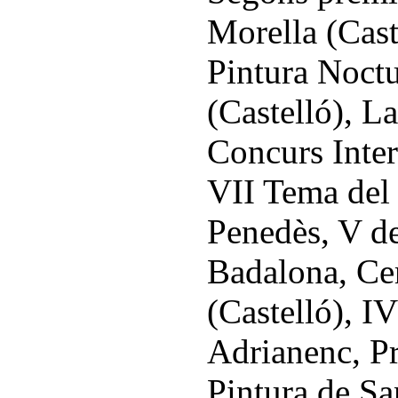
Morella (Cast
Pintura Noct
(Castelló), L
Concurs Inter
VII Tema del 
Penedès, V d
Badalona, Ce
(Castelló), I
Adrianenc, Pr
Pintura de Sa