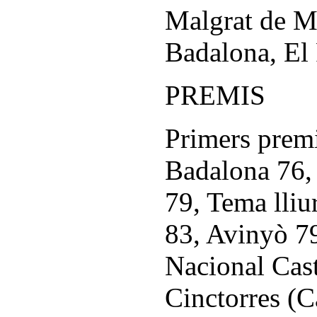
Malgrat de M
Badalona, El 
PREMIS
Primers premi
Badalona 76, 
79, Tema lliur
83, Avinyò 79
Nacional Cast
Cinctorres (C