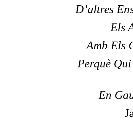
D’altres En
Els 
Amb Els C
Perquè Qui
En Gau
J