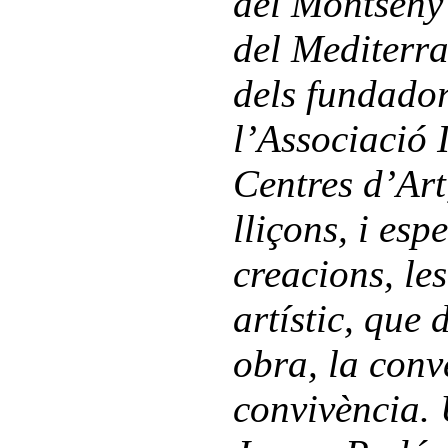
del Montseny 
del Mediterr
dels fundador
l’Associació 
Centres d’Art
lliçons, i es
creacions, le
artístic, que 
obra, la conve
convivència.