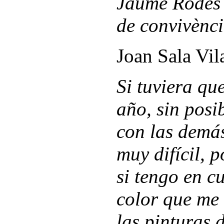
Jaume Rodés 
de convivència
Joan Sala Vil
Si tuviera qu
año, sin posi
con las demás
muy difícil, 
si tengo en c
color que me 
las pinturas