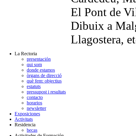
El Pont de Vi
Dibuix a Mal
Llagostera, et
La Rectoria
presentación
qui som
donde estamos
òrgans de direcció
què fem: objectius
estatuts
pressupost i resultats
contacto
horarios
newsletter
Exposiciones
Activitats
Residencia
becas
Activitades de Formación