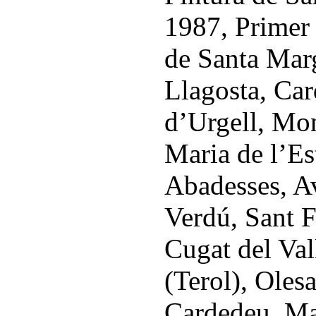
1987, Primer 
de Santa Mar
Llagosta, Car
d’Urgell, Mon
Maria de l’Es
Abadesses, Av
Verdú, Sant F
Cugat del Va
(Terol), Oles
Cardedeu, Mar