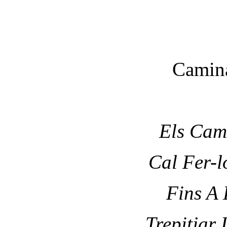
Camina
Els Cam
Cal Fer-l
Fins A 
Trepitjar