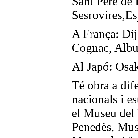
Sant Pere de 
Sesrovires,Es
A França: Dij
Cognac, Albu
Al Japó: Osa
Té obra a dif
nacionals i es
el Museu del 
Penedès, Mus