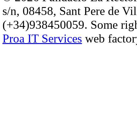
s/n, 08458, Sant Pere de Vi
(+34)938450059. Some right
Proa IT Services
web factor