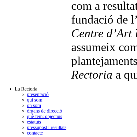
com a resulta
fundació de l
Centre d’Art 
assumeix com 
plantejament
Rectoria
a qu
La Rectoria
presentació
qui som
on som
òrgans de direcció
què fem: objectius
estatuts
pressupost i resultats
contacte