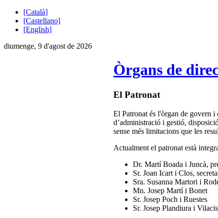
[Català]
[Castellano]
[English]
diumenge, 9 d'agost de 2026
Òrgans de direc
El Patronat
El Patronat és l'òrgan de govern i 
d’administració i gestió, disposic
sense més limitacions que les resul
Actualment el patronat està integra
Dr. Martí Boada i Juncà, pr
Sr. Joan Icart i Clos, secreta
Sra. Susanna Martori i Rode
Mn. Josep Martí i Bonet
Sr. Josep Poch i Ruestes
Sr. Josep Plandiura i Vilacis