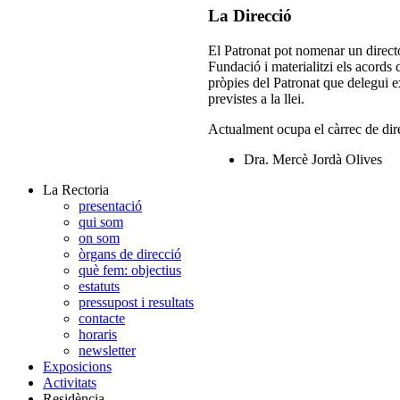
La Direcció
El Patronat pot nomenar un directo
Fundació i materialitzi els acords 
pròpies del Patronat que delegui e
previstes a la llei.
Actualment ocupa el càrrec de dir
Dra. Mercè Jordà Olives
La Rectoria
presentació
qui som
on som
òrgans de direcció
què fem: objectius
estatuts
pressupost i resultats
contacte
horaris
newsletter
Exposicions
Activitats
Residència