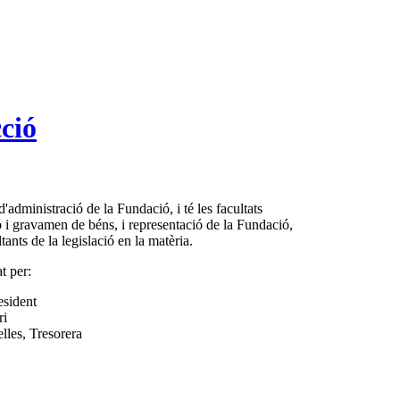
ció
d'administració de la Fundació, i té les facultats
ió i gravamen de béns, i representació de la Fundació,
tants de la legislació en la matèria.
t per:
esident
ri
lles, Tresorera