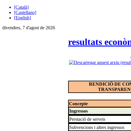
[Català]
[Castellano]
[English]
divendres, 7 d'agost de 2026
resultats econò
RENDICIÖ DE CO
TRANSPAREN
Concepte
Ingressos
Prestació de serveis
Subvencions i altres ingressos