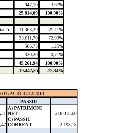
947,10
3,67%
25.814,09
100,00%
tació
11.363,29
25,11%
33.011,70
72,93%
566,75
1,25%
320,20
0,71%
45.261,94
100,00%
-19.447,85
-75,34%
ITUACIÓ 31/12/2013
PASSIU
A) PATRIMONI
,31
NET
218.018,60
C) PASSIU
,47
CORRENT
2.198,18