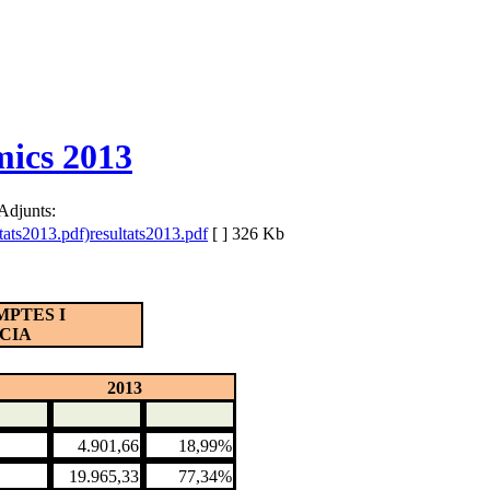
mics 2013
Adjunts:
resultats2013.pdf
[ ]
326 Kb
MPTES I
CIA
2013
4.901,66
18,99%
19.965,33
77,34%