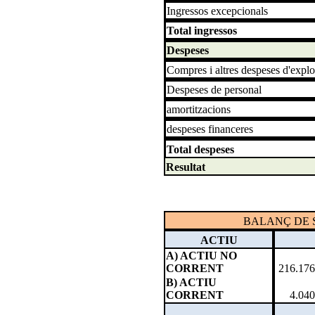
Ingressos excepcionals
Total ingressos
Despeses
Compres i altres despeses d'explo
Despeses de personal
amortitzacions
despeses financeres
Total despeses
Resultat
BALANÇ DE S
ACTIU
A) ACTIU NO
CORRENT
216.176
B) ACTIU
CORRENT
4.040