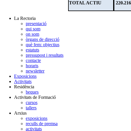
TOTAL ACTIU
220.216
La Rectoria
presentació
qui som
on som
òrgans de direcció
què fem: objectius
estatuts
pressupost i resultats
contacte
horaris
newsletter
Exposicions
Activitats
Residència
beques
Activitats de Formació
cursos
tallers
Arxius
exposicions
reculls de premsa
activitats