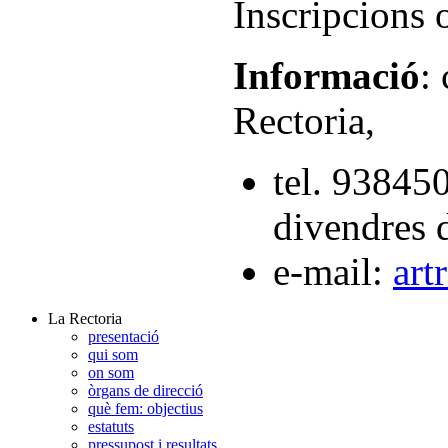
Inscripcions 
Informació
:
Rectoria,
tel. 93845
divendres 
e-mail:
art
La Rectoria
presentació
qui som
on som
òrgans de direcció
què fem: objectius
estatuts
pressupost i resultats