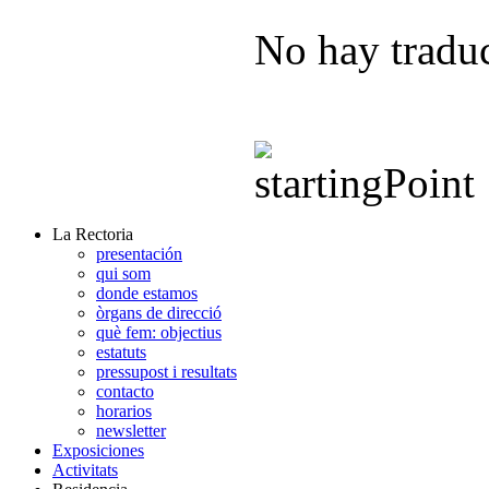
No hay traduc
La Rectoria
presentación
qui som
donde estamos
òrgans de direcció
què fem: objectius
estatuts
pressupost i resultats
contacto
horarios
newsletter
Exposiciones
Activitats