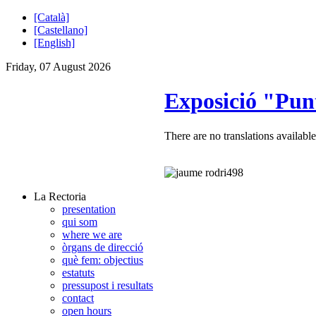
[Català]
[Castellano]
[English]
Friday, 07 August 2026
Exposició "Pun
There are no translations available
La Rectoria
presentation
qui som
where we are
òrgans de direcció
què fem: objectius
estatuts
pressupost i resultats
contact
open hours