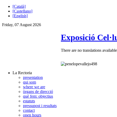
[Català]
[Castellano]
[English]
Friday, 07 August 2026
Exposició Cel·l
There are no translations available
La Rectoria
presentation
qui som
where we are
òrgans de direcció
què fem: objectius
estatuts
pressupost i resultats
contact
open hours