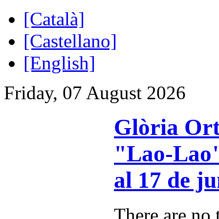
[Català]
[Castellano]
[English]
Friday, 07 August 2026
Glòria Ort
"Lao-Lao"
al 17 de j
There are no t