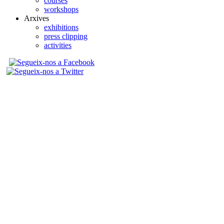
courses
workshops
Arxives
exhibitions
press clipping
activities