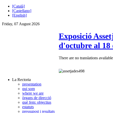
[Català]
[Castellano]
[English]
Friday, 07 August 2026
Exposició Asset
d'octubre al 1
There are no translations available
La Rectoria
presentation
qui som
where we are
òrgans de direcció
què fem: objectius
estatuts
pressupost i resultats