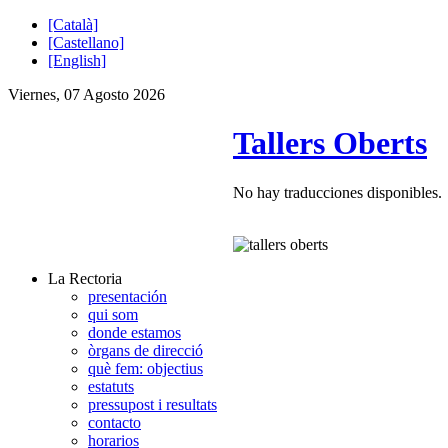
[Català]
[Castellano]
[English]
Viernes, 07 Agosto 2026
Tallers Oberts
No hay traducciones disponibles.
La Rectoria
presentación
qui som
donde estamos
òrgans de direcció
què fem: objectius
estatuts
pressupost i resultats
contacto
horarios