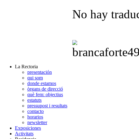
No hay traduc
La Rectoria
presentación
qui som
donde estamos
òrgans de direcció
què fem: objectius
estatuts
pressupost i resultats
contacto
horarios
newsletter
Exposiciones
Activitats