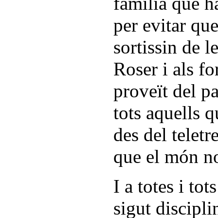
família que ha
per evitar qu
sortissin de le
Roser i als f
proveït del pa
tots aquells 
des del teletr
que el món no 
I a totes i to
sigut discipl