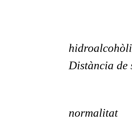
Masc
G
hidroalcohòl
Distància de 
N
normalitat