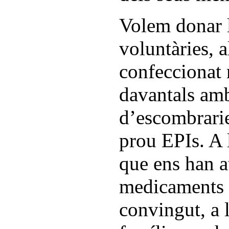
Volem donar l
voluntàries, 
confeccionat 
davantals am
d’escombrarie
prou EPIs. A 
que ens han at
medicaments 
convingut, a 