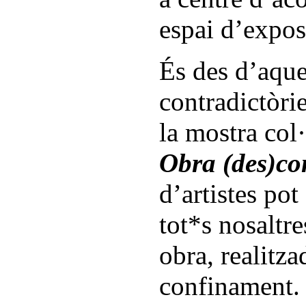
espai d’expos
És des d’aque
contradictòri
la mostra col
Obra (des)co
d’artistes pot
tot*s nosaltr
obra, realitza
confinament.