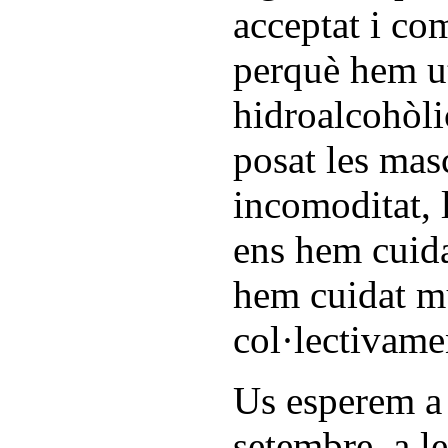
acceptat i co
perquè hem uti
hidroalcohòli
posat les mas
incomoditat, l
ens hem cuida
hem cuidat m
col·lectivame
Us esperem a t
setembre, a le