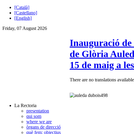
[Català]
[Castellano]
[English]
Friday, 07 August 2026
Inauguració de 
de Glòria Auled
15 de maig a les
There are no translations available
La Rectoria
presentation
qui som
where we are
òrgans de direcció
què fem: objectius