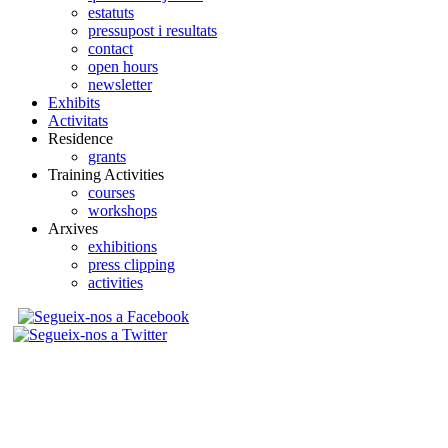
estatuts
pressupost i resultats
contact
open hours
newsletter
Exhibits
Activitats
Residence
grants
Training Activities
courses
workshops
Arxives
exhibitions
press clipping
activities