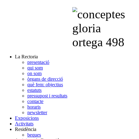
La Rectoria
presentació
qui som
on som
òrgans de direcció
què fem: objectius
estatuts
pressupost i resultats
contacte
horaris
newsletter
Exposicions
Activitats
Residència
beques