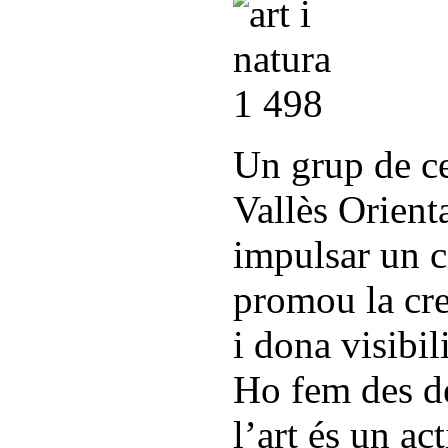
Un grup de ce
Vallès Orient
impulsar un ci
promou la crea
i dona visibili
Ho fem des d
l’art és un ac