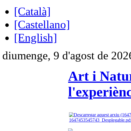
[Català]
[Castellano]
[English]
diumenge, 9 d'agost de 202
Art i Natu
l'experièn
1647453545743_Desplegable.pd