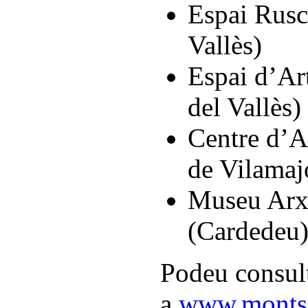
Espai Rusca
Vallès)
Espai d’Art
del Vallès)
Centre d’A
de Vilamaj
Museu Arx
(Cardedeu
Podeu consult
a
www.montse