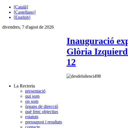
[Català]
[Castellano]
[English]
divendres, 7 d'agost de 2026
Inauguració expo
Glòria Izquierd
12
La Rectoria
presentació
qui som
on som
òrgans de direcció
què fem: objectius
estatuts
pressupost i resultats
contacte