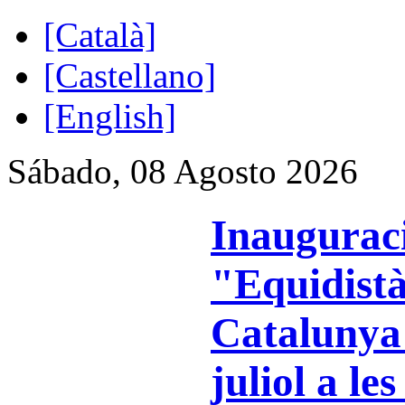
[Català]
[Castellano]
[English]
Sábado, 08 Agosto 2026
Inauguraci
"Equidist
Catalunya"
juliol a les