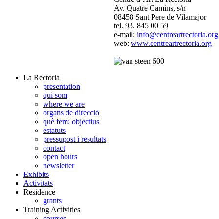
Av. Quatre Camins, s/n
08458 Sant Pere de Vilamajor
tel. 93. 845 00 59
e-mail:
info@centreartrectoria.org
web:
www.centreartrectoria.org
La Rectoria
presentation
qui som
where we are
òrgans de direcció
què fem: objectius
estatuts
pressupost i resultats
contact
open hours
newsletter
Exhibits
Activitats
Residence
grants
Training Activities
courses