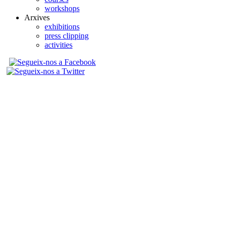
workshops
Arxives
exhibitions
press clipping
activities