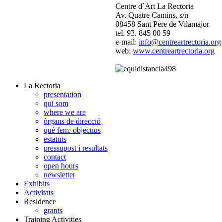
Centre d´Art La Rectoria
Av. Quatre Camins, s/n
08458 Sant Pere de Vilamajor
tel. 93. 845 00 59
e-mail:
info@centreartrectoria.org
web:
www.centreartrectoria.org
La Rectoria
presentation
qui som
where we are
òrgans de direcció
què fem: objectius
estatuts
pressupost i resultats
contact
open hours
newsletter
Exhibits
Activitats
Residence
grants
Training Activities