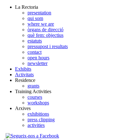
La Rectoria
presentation
qui som
where we are
òrgans de direcció
què fem: objectius
estatuts
pressupost i resultats
contact
open hours
newsletter
Exhibits
Activitats
Residence
grants
Training Activities
courses
workshops
Arxives
exhibitions
press clipping
activities