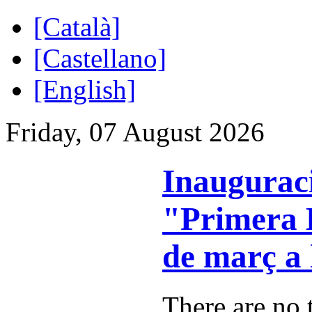
[Català]
[Castellano]
[English]
Friday, 07 August 2026
Inauguraci
"Primera L
de març a 
There are no t