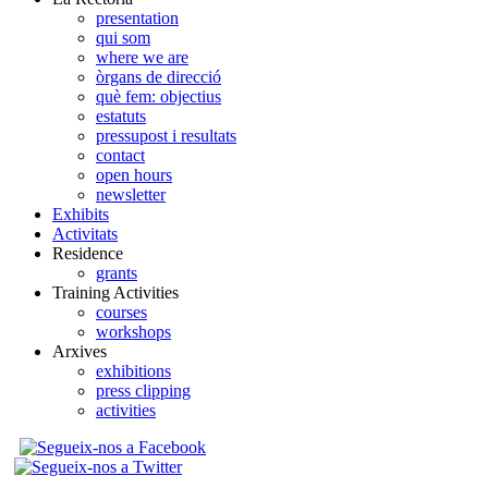
presentation
qui som
where we are
òrgans de direcció
què fem: objectius
estatuts
pressupost i resultats
contact
open hours
newsletter
Exhibits
Activitats
Residence
grants
Training Activities
courses
workshops
Arxives
exhibitions
press clipping
activities