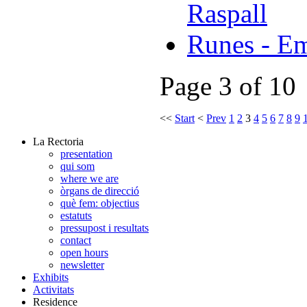
Raspall
Runes - Em
Page 3 of 10
<<
Start
<
Prev
1
2
3
4
5
6
7
8
9
La Rectoria
presentation
qui som
where we are
òrgans de direcció
què fem: objectius
estatuts
pressupost i resultats
contact
open hours
newsletter
Exhibits
Activitats
Residence