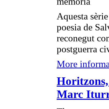
Aquesta sèrie
poesia de Sal
reconegut com
postguerra ci
More informat
Horitzons,
Marc Iturr