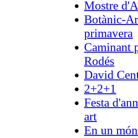
Mostre d'Ar
Botànic-Art
primavera
Caminant p
Rodés
David Cent
2+2+1
Festa d'ann
art
En un món 