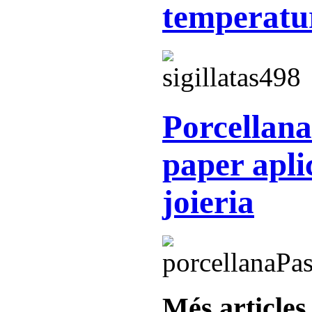
temperatu
Porcellan
paper apli
joieria
Més articles.