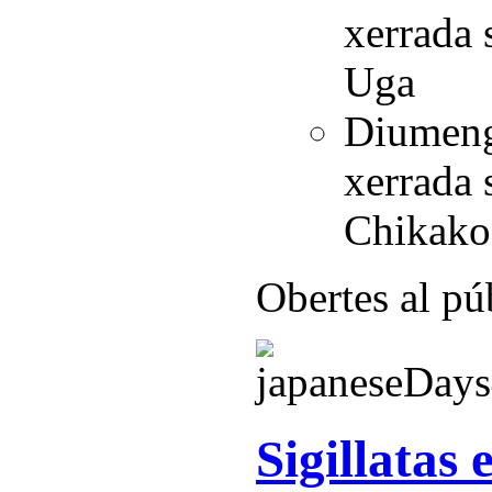
xerrada 
Uga
Diumenge
xerrada 
Chikako
Obertes al pú
Sigillatas 