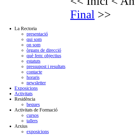
<<
Inici
<
An
Final
>>
La Rectoria
presentació
qui som
on som
òrgans de direcció
què fem: objectius
estatuts
pressupost i resultats
contacte
horaris
newsletter
Exposicions
Activitats
Residència
beques
Activitats de Formació
cursos
tallers
Arxius
exposicions