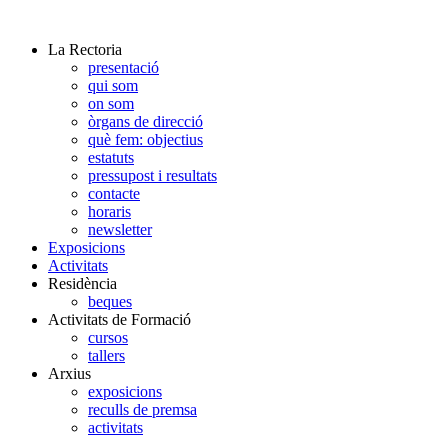
La Rectoria
presentació
qui som
on som
òrgans de direcció
què fem: objectius
estatuts
pressupost i resultats
contacte
horaris
newsletter
Exposicions
Activitats
Residència
beques
Activitats de Formació
cursos
tallers
Arxius
exposicions
reculls de premsa
activitats