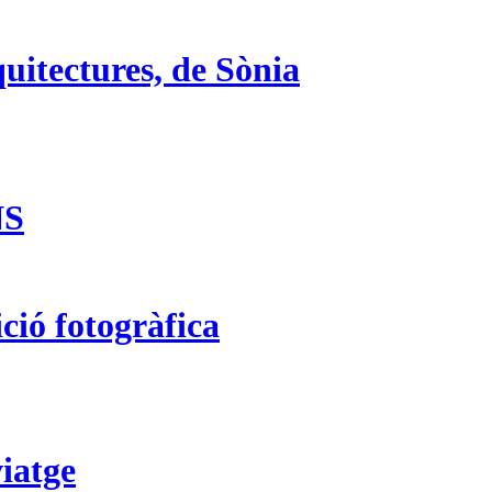
uitectures, de Sònia
NS
ció fotogràfica
iatge