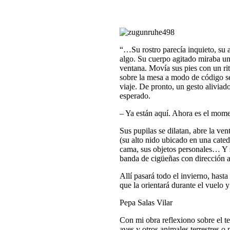
“…Su rostro parecía inquieto, su 
algo. Su cuerpo agitado miraba una
ventana. Movía sus pies con un ri
sobre la mesa a modo de código s
viaje. De pronto, un gesto aliviad
esperado.
– Ya están aquí. Ahora es el mom
Sus pupilas se dilatan, abre la ven
(su alto nido ubicado en una cated
cama, sus objetos personales… Y s
banda de cigüeñas con dirección al 
Allí pasará todo el invierno, hast
que la orientará durante el vuelo y
Pepa Salas Vilar
Con mi obra reflexiono sobre el t
aves y otros animales terrestres 