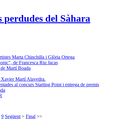
s perdudes del Sàhara
rtistes Marta Chinchilla i Glòria Ortega
onic", de Francesca Riu Jacas
 de Martí Boada
 Xavier Martí Alavedra.
ntades al concurs Starting Point i entrega de premis
nda
R
9
Següent
>
Final
>>