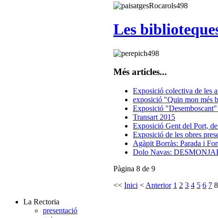
Les biblioteque
Més articles...
Exposició colectiva de les a
exposició "Quin mon més b
Exposició "Desemboscant"
Transart 2015
Exposició Gent del Port, de
Exposició de les obres prese
Agàpit Borràs: Parada i Fo
Dolo Navas: DESMONJA
Pàgina 8 de 9
<<
Inici
<
Anterior
1
2
3
4
5
6
7
8
La Rectoria
presentació