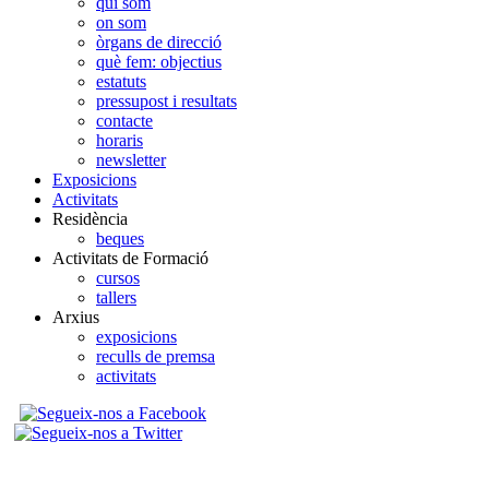
qui som
on som
òrgans de direcció
què fem: objectius
estatuts
pressupost i resultats
contacte
horaris
newsletter
Exposicions
Activitats
Residència
beques
Activitats de Formació
cursos
tallers
Arxius
exposicions
reculls de premsa
activitats