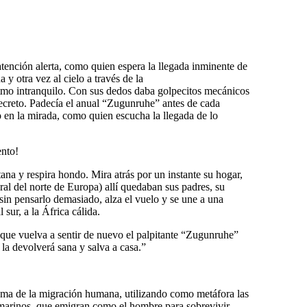
atención alerta, como quien espera la llegada inminente de
 y otra vez al cielo a través de la
tmo intranquilo. Con sus dedos daba golpecitos mecánicos
ecreto. Padecía el anual “Zugunruhe” antes de cada
o en la mirada, como quien escucha la llegada de lo
ento!
tana y respira hondo. Mira atrás por un instante su hogar,
ral del norte de Europa) allí quedaban sus padres, su
in pensarlo demasiado, alza el vuelo y se une a una
sur, a la África cálida.
a que vuelva a sentir de nuevo el palpitante “Zugunruhe”
 la devolverá sana y salva a casa.”
ema de la migración humana, utilizando como metáfora las
o marinos, que emigran como el hombre para sobrevivir.