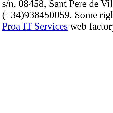
s/n, 08458, Sant Pere de Vi
(+34)938450059. Some right
Proa IT Services
web factor