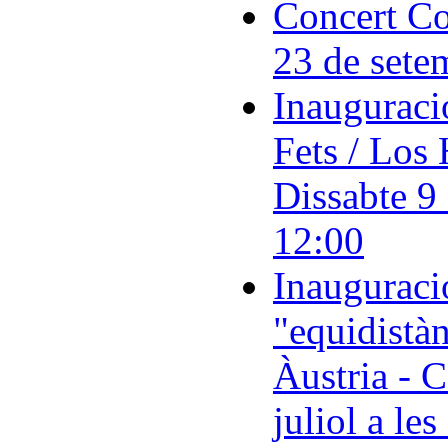
Concert Co
23 de sete
Inauguració
Fets / Los 
Dissabte 9 
12:00
Inauguraci
"equidistàn
Àustria - C
juliol a le