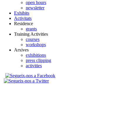
open hours
newsletter
Exhibits
Activitats
Residence
grants
Training Activities
courses
workshops
Arxives
exhibitions
press clipping
activities