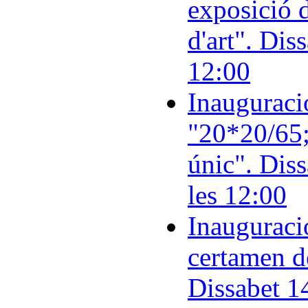
exposició 
d'art". Dis
12:00
Inauguraci
"20*20/65;
únic". Dis
les 12:00
Inauguració
certamen de
Dissabet 14