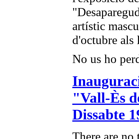
"Desaparegude
artístic mascu
d'octubre als 
No us ho per
Inauguraci
"Vall-Ès de
Dissabte 1
There are no t