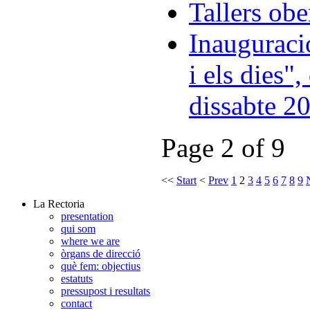
Tallers obe
Inauguraci
i els dies"
dissabte 20
Page 2 of 9
<<
Start
<
Prev
1
2
3
4
5
6
7
8
9
La Rectoria
presentation
qui som
where we are
òrgans de direcció
què fem: objectius
estatuts
pressupost i resultats
contact