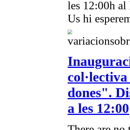
les 12:00h al 
Us hi espere
Inauguraci
col·lectiv
dones". Di
a les 12:00
There are no t