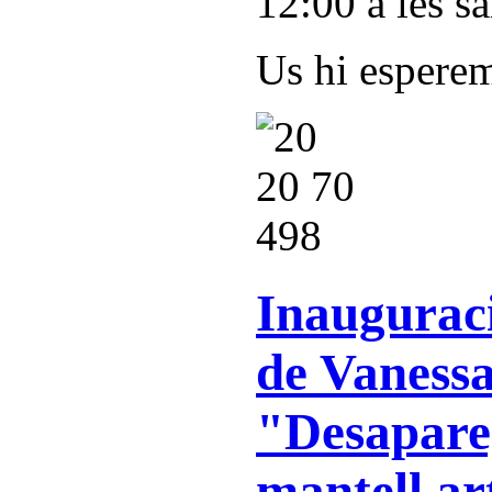
12:00 a les sa
Us hi espere
Inauguraci
de Vaness
"Desapareg
mantell ar